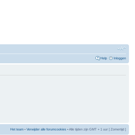
Help
Inloggen
Het team
•
Verwijder alle forumcookies
• Alle tijden zijn GMT + 1 uur [ Zomertijd ]