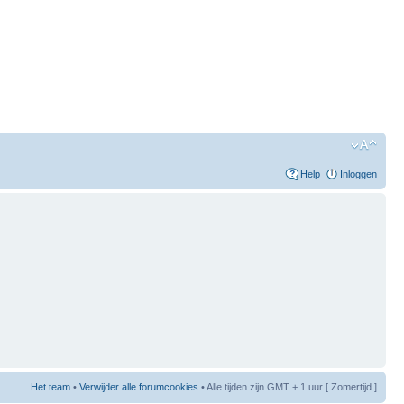
Help
Inloggen
Het team
•
Verwijder alle forumcookies
• Alle tijden zijn GMT + 1 uur [ Zomertijd ]