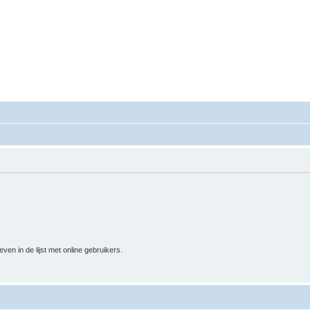
mgeving Conflictbemiddeling.nl
eeromgeving Conflictbemiddeling.nl
n in de lijst met online gebruikers.