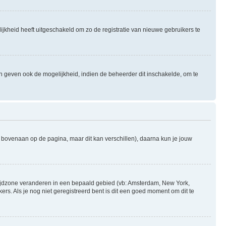
ijkheid heeft uitgeschakeld om zo de registratie van nieuwe gebruikers te
n geven ook de mogelijkheid, indien de beheerder dit inschakelde, om te
l bovenaan op de pagina, maar dit kan verschillen), daarna kun je jouw
je tijdzone veranderen in een bepaald gebied (vb: Amsterdam, New York,
s. Als je nog niet geregistreerd bent is dit een goed moment om dit te