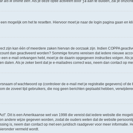
r als ik online ben
. Als je deze optie activeert door
ja
aan te duiden, zal je onzich
l een mogelijk om het te resetten. Hiervoor moet je naar de login pagina gaan en k
ct zijn kan één of meerdere zaken hiervan de oorzaak zijn. Indien COPPA geactiveerd
je account dan geactiveerd worden? Sommige forums vereisen dat iedere nieuwe accou
 je een e-mail ontvangen hebt, moet je de daarin opgegeven instructies volgen. Als
oen dalen. Als je zeker bent dat je e-mailadres correct was, neem dan contact op m
naam of wachtwoord op (controleer de e-mail met je registratie gegevens) of de b
ms om de zoveel tijd gebruikers, die nog geen berichten geplaatst hebben, verwijde
Act". Dit is een Amerikaanse wet van 1998 die vereist dat iedere website die moge
en andere wijze gegeven worden, zodat de ouders weten dat de website persoonlijke
passing is, neem dan contact op met een juridisch raadgever voor meer informatie.
 hieronder vermeld wordt.