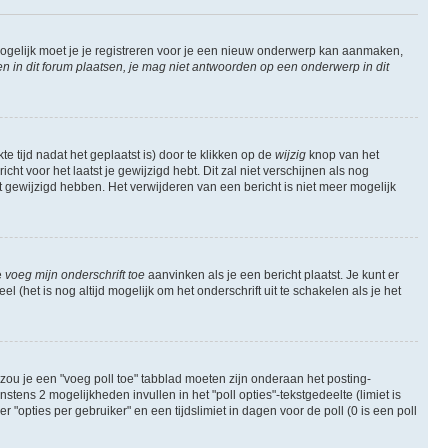
ogelijk moet je je registreren voor je een nieuw onderwerp kan aanmaken,
in dit forum plaatsen, je mag niet antwoorden op een onderwerp in dit
e tijd nadat het geplaatst is) door te klikken op de
wijzig
knop van het
ht voor het laatst je gewijzigd hebt. Dit zal niet verschijnen als nog
gewijzigd hebben. Het verwijderen van een bericht is niet meer mogelijk
e
voeg mijn onderschrift toe
aanvinken als je een bericht plaatst. Je kunt er
 (het is nog altijd mogelijk om het onderschrift uit te schakelen als je het
zou je een "voeg poll toe" tabblad moeten zijn onderaan het posting-
instens 2 mogelijkheden invullen in het "poll opties"-tekstgedeelte (limiet is
opties per gebruiker" en een tijdslimiet in dagen voor de poll (0 is een poll