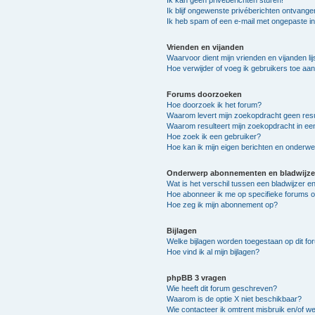
Ik kan geen privéberichten sturen!
Ik blijf ongewenste privéberichten ontvange
Ik heb spam of een e-mail met ongepaste i
Vrienden en vijanden
Waarvoor dient mijn vrienden en vijanden lij
Hoe verwijder of voeg ik gebruikers toe aan 
Forums doorzoeken
Hoe doorzoek ik het forum?
Waarom levert mijn zoekopdracht geen resu
Waarom resulteert mijn zoekopdracht in ee
Hoe zoek ik een gebruiker?
Hoe kan ik mijn eigen berichten en onderw
Onderwerp abonnementen en bladwijze
Wat is het verschil tussen een bladwijzer 
Hoe abonneer ik me op specifieke forums 
Hoe zeg ik mijn abonnement op?
Bijlagen
Welke bijlagen worden toegestaan op dit fo
Hoe vind ik al mijn bijlagen?
phpBB 3 vragen
Wie heeft dit forum geschreven?
Waarom is de optie X niet beschikbaar?
Wie contacteer ik omtrent misbruik en/of we