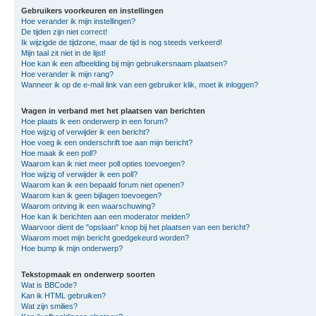
Gebruikers voorkeuren en instellingen
Hoe verander ik mijn instellingen?
De tijden zijn niet correct!
Ik wijzigde de tijdzone, maar de tijd is nog steeds verkeerd!
Mijn taal zit niet in de lijst!
Hoe kan ik een afbeelding bij mijn gebruikersnaam plaatsen?
Hoe verander ik mijn rang?
Wanneer ik op de e-mail link van een gebruiker klik, moet ik inloggen?
Vragen in verband met het plaatsen van berichten
Hoe plaats ik een onderwerp in een forum?
Hoe wijzig of verwijder ik een bericht?
Hoe voeg ik een onderschrift toe aan mijn bericht?
Hoe maak ik een poll?
Waarom kan ik niet meer poll opties toevoegen?
Hoe wijzig of verwijder ik een poll?
Waarom kan ik een bepaald forum niet openen?
Waarom kan ik geen bijlagen toevoegen?
Waarom ontving ik een waarschuwing?
Hoe kan ik berichten aan een moderator melden?
Waarvoor dient de "opslaan" knop bij het plaatsen van een bericht?
Waarom moet mijn bericht goedgekeurd worden?
Hoe bump ik mijn onderwerp?
Tekstopmaak en onderwerp soorten
Wat is BBCode?
Kan ik HTML gebruiken?
Wat zijn smilies?