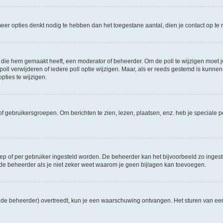
e meer opties denkt nodig te hebben dan het toegestane aantal, dien je contact op 
die hem gemaakt heeft, een moderator of beheerder. Om de poll te wijzigen moet je 
ll verwijderen of iedere poll optie wijzigen. Maar, als er reeds gestemd is kunnen
ties te wijzigen.
f gebruikersgroepen. Om berichten te zien, lezen, plaatsen, enz. heb je speciale 
oep of per gebruiker ingesteld worden. De beheerder kan het bijvoorbeeld zo inge
de beheerder als je niet zeker weet waarom je geen bijlagen kan toevoegen.
ns de beheerder) overtreedt, kun je een waarschuwing ontvangen. Het sturen van 