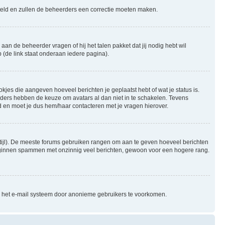
gesteld en zullen de beheerders een correctie moeten maken.
aan de beheerder vragen of hij het talen pakket dat jij nodig hebt wil
 (de link staat onderaan iedere pagina).
okjes die aangeven hoeveel berichten je geplaatst hebt of wat je status is.
rders hebben de keuze om avatars al dan niet in te schakelen. Tevens
 en moet je dus hem/haar contacteren met je vragen hierover.
e stijl). De meeste forums gebruiken rangen om aan te geven hoeveel berichten
beginnen spammen met onzinnig veel berichten, gewoon voor een hogere rang.
an het e-mail systeem door anonieme gebruikers te voorkomen.