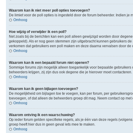
Waarom kan ik niet meer poll opties toevoegen?
De limiet voor de poll opties is ingesteld door de forum beheerder. Indien j
Omhoog
Hoe wijzig of verwijder ik een poll?
Net zoals bij de berichten kan een poll alleen gewijzigd worden door degene 
gekoppeld). Als er nog geen stemmen zijn uitgebracht kunnen gebruikers de po
verkomen dat gebruikers een poll maken en deze daarna vervalsen door de op
Omhoog
Waarom kan ik een bepaald forum niet openen?
Sommige forums zijn mogelijk alleen toegankelijk voor bepaalde gebruikers o
beheerders krijgen, zij zijn dus ook degene die je hierover moet contacteren.
Omhoog
Waarom kan ik geen bijlagen toevoegen?
De mogelijkheid om bijlagen toe te voegen, kan per forum, per gebruikersgr
toevoegen, of dat alleen de beheerders groep dit mag. Neem contact op met 
Omhoog
Waarom ontving ik een waarschuwing?
Op ieder forum gelden specifieke regels, als je één van deze regels (volge
groep heeft hier dus in geen geval iets mee te maken.
Omhoog