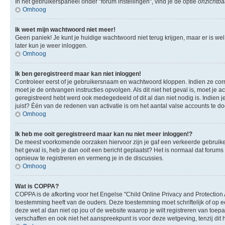
In het gebruikerspaneel onder "forum instellingen", vind je de optie
onzichtbaa
Omhoog
Ik weet mijn wachtwoord niet meer!
Geen paniek! Je kunt je huidige wachtwoord niet terug krijgen, maar er is we
later kun je weer inloggen.
Omhoog
Ik ben geregistreerd maar kan niet inloggen!
Controleer eerst of je gebruikersnaam en wachtwoord kloppen. Indien ze corre
moet je de ontvangen instructies opvolgen. Als dit niet het geval is, moet 
geregistreerd hebt werd ook medegedeeld of dit al dan niet nodig is. Indien
juist? Één van de redenen van activatie is om het aantal valse accounts te d
Omhoog
Ik heb me ooit geregistreerd maar kan nu niet meer inloggen!?
De meest voorkomende oorzaken hiervoor zijn je gaf een verkeerde gebruikers
het geval is, heb je dan ooit een bericht geplaatst? Het is normaal dat foru
opnieuw te registreren en vermeng je in de discussies.
Omhoog
Wat is COPPA?
COPPA is de afkorting voor het Engelse "Child Online Privacy and Protection 
toestemming heeft van de ouders. Deze toestemming moet schriftelijk of op e
deze wet al dan niet op jou of de website waarop je wilt registreren van toe
verschaffen en ook niet het aanspreekpunt is voor deze wetgeving, tenzij dit