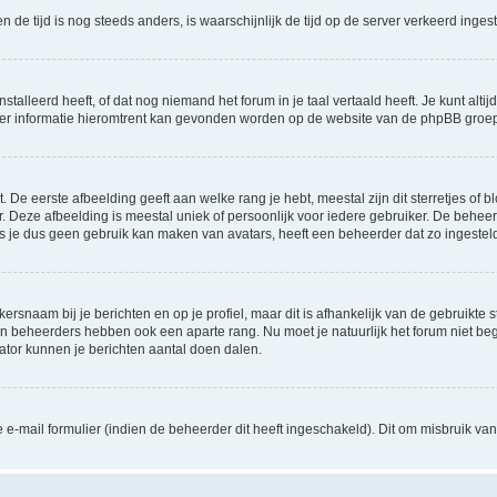
 en de tijd is nog steeds anders, is waarschijnlijk de tijd op de server verkeerd in
lleerd heeft, of dat nog niemand het forum in je taal vertaald heeft. Je kunt altijd 
 Meer informatie hieromtrent kan gevonden worden op de website van de phpBB groep
De eerste afbeelding geeft aan welke rang je hebt, meestal zijn dit sterretjes of bl
 Deze afbeelding is meestal uniek of persoonlijk voor iedere gebruiker. De behee
 je dus geen gebruik kan maken van avatars, heeft een beheerder dat zo ingesteld
ersnaam bij je berichten en op je profiel, maar dit is afhankelijk van de gebruikt
 en beheerders hebben ook een aparte rang. Nu moet je natuurlijk het forum niet 
rator kunnen je berichten aantal doen dalen.
-mail formulier (indien de beheerder dit heeft ingeschakeld). Dit om misbruik v