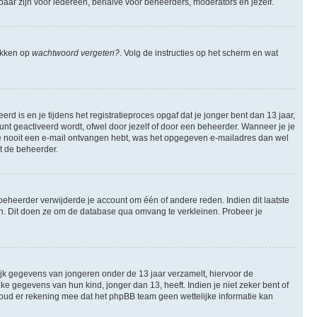
tbaar zijn voor iedereen, behalve voor beheerders, moderators en jezelf.
likken op
wachtwoord vergeten?
. Volg de instructies op het scherm en wat
 is en je tijdens het registratieproces opgaf dat je jonger bent dan 13 jaar,
nt geactiveerd wordt, ofwel door jezelf of door een beheerder. Wanneer je je
 je nooit een e-mail ontvangen hebt, was het opgegeven e-mailadres dan wel
et de beheerder.
eheerder verwijderde je account om één of andere reden. Indien dit laatste
ren. Dit doen ze om de database qua omvang te verkleinen. Probeer je
lijk gegevens van jongeren onder de 13 jaar verzamelt, hiervoor de
 gegevens van hun kind, jonger dan 13, heeft. Indien je niet zeker bent of
 Houd er rekening mee dat het phpBB team geen wettelijke informatie kan