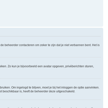
de beheerder contacteren om zeker te zijn dat je niet verbannen bent. Het is
uiken. Zo kun je bijvoorbeeld een avatar opgeven, privéberichten sturen,
bruiken. Om ingelogd te blijven, moet je bij het inloggen de optie aanvinken.
niet beschikbaar is, heeft de beheerder deze uitgeschakeld.