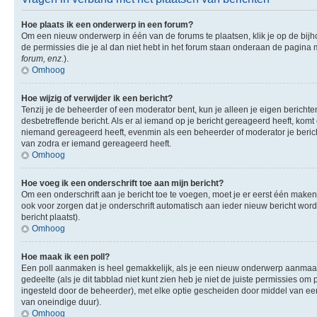
Hoe plaats ik een onderwerp in een forum?
Om een nieuw onderwerp in één van de forums te plaatsen, klik je op de bi
de permissies die je al dan niet hebt in het forum staan onderaan de pagina
forum, enz.
).
Omhoog
Hoe wijzig of verwijder ik een bericht?
Tenzij je de beheerder of een moderator bent, kun je alleen je eigen berichte
desbetreffende bericht. Als er al iemand op je bericht gereageerd heeft, komt e
niemand gereageerd heeft, evenmin als een beheerder of moderator je berich
van zodra er iemand gereageerd heeft.
Omhoog
Hoe voeg ik een onderschrift toe aan mijn bericht?
Om een onderschrift aan je bericht toe te voegen, moet je er eerst één maken.
ook voor zorgen dat je onderschrift automatisch aan ieder nieuw bericht wordt 
bericht plaatst).
Omhoog
Hoe maak ik een poll?
Een poll aanmaken is heel gemakkelijk, als je een nieuw onderwerp aanmaakt (
gedeelte (als je dit tabblad niet kunt zien heb je niet de juiste permissies om 
ingesteld door de beheerder), met elke optie gescheiden door middel van een 
van oneindige duur).
Omhoog