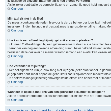
Ik wijzigde de tijdzone, maar de tijd is nog steeds verkeerd!
Als je zeker bent dat je de correcte tijdzone en zomertijd goed hebt ingevuld
Omhoog
Mijn taal zit niet in de lijst!
De meest voorkomende reden hiervoor is dat de beheerder jouw taal niet geïnsta
installeren. Indien het nog niet bestaat, mag je gerust de vertaling maken.
Omhoog
Hoe kan ik een afbeelding bij mijn gebruikersnaam plaatsen?
Er kunnen 2 afbeeldingen bij een gebruikersnaam staan als je berichten leest. 
Hieronder kan nog een tweede afbeelding staan, beter bekend als een avatar.
beslissen deze ook over de manier waarop iemand een avatar kan kiezen. Als
Omhoog
Hoe verander ik mijn rang?
Over het algemeen kun je jouw rang niet wijzigen (deze staat onder je gebruik
je geplaatst hebt, maar bepaalde gebruikers zoals bijvoorbeeld moderators
Dit heeft zelfs mogelijk het tegenovergestelde effect, een beheerder of mode
Omhoog
Wanneer ik op de e-mail link van een gebruiker klik, moet ik inloggen?
Alleen geregistreerde gebruikers kunnen gebruik maken van het ingebouwde e
Omhoog
Vragen in verband met het plaatsen van berichten