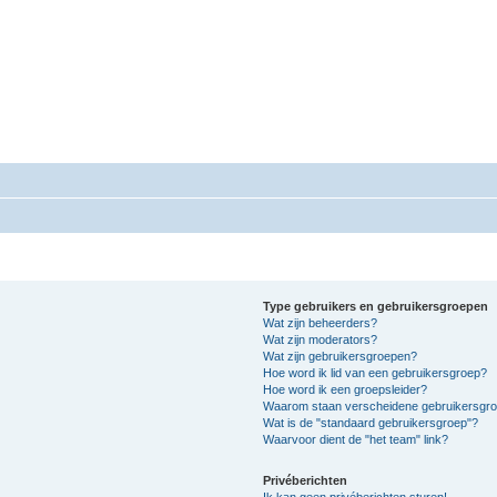
mgeving Conflictbemiddeling.nl
eeromgeving Conflictbemiddeling.nl
Type gebruikers en gebruikersgroepen
Wat zijn beheerders?
Wat zijn moderators?
Wat zijn gebruikersgroepen?
Hoe word ik lid van een gebruikersgroep?
Hoe word ik een groepsleider?
Waarom staan verscheidene gebruikersgroe
Wat is de "standaard gebruikersgroep"?
Waarvoor dient de "het team" link?
Privéberichten