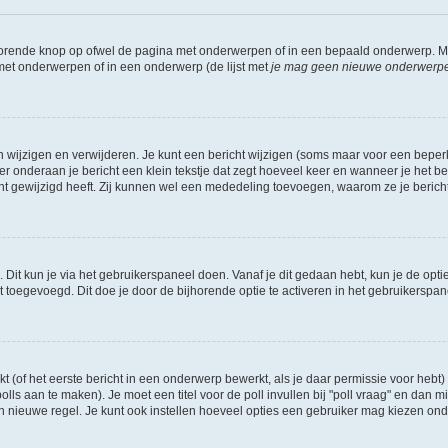
jhorende knop op ofwel de pagina met onderwerpen of in een bepaald onderwerp. M
 met onderwerpen of in een onderwerp (de lijst met
je mag geen nieuwe onderwerpen 
n wijzigen en verwijderen. Je kunt een bericht wijzigen (soms maar voor een beperkt
r onderaan je bericht een klein tekstje dat zegt hoeveel keer en wanneer je het beric
t gewijzigd heeft. Zij kunnen wel een mededeling toevoegen, waarom ze je bericht 
 Dit kun je via het gebruikerspaneel doen. Vanaf je dit gedaan hebt, kun je de opti
toegevoegd. Dit doe je door de bijhorende optie te activeren in het gebruikerspaneel
of het eerste bericht in een onderwerp bewerkt, als je daar permissie voor hebt) 
polls aan te maken). Je moet een titel voor de poll invullen bij "poll vraag" en dan m
nieuwe regel. Je kunt ook instellen hoeveel opties een gebruiker mag kiezen onder "