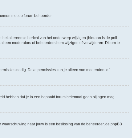
te nemen met de forum beheerder.
het allereerste bericht van het onderwerp wijzigen (hieraan is de poll
 alleen moderators of beheerders hem wijzigen of verwijderen. Dit om te
permissies nodig. Deze permissies kun je alleen van moderators of
steld hebben dat je in een bepaald forum helemaal geen bijlagen mag
een waarschuwing naar jouw is een beslissing van de beheerder, de phpBB