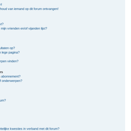
n!
nhoud van iemand op dit forum ontvangen!
st?
mijn vrienden en/of vijanden lijst?
ltaten op?
n lege pagina?
erpen vinden?
rs
en abonnement?
of onderwerpen?
rum?
ttelijke kwesties in verband met dit forum?