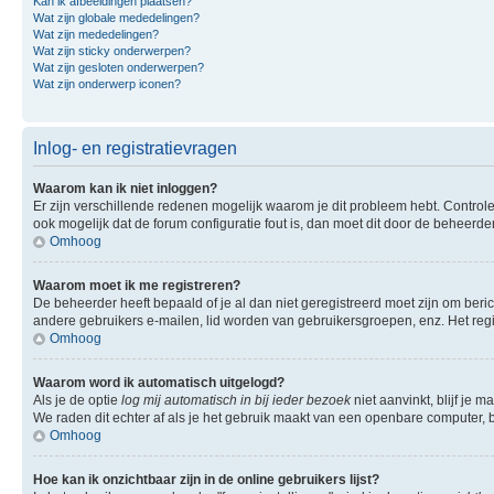
Kan ik afbeeldingen plaatsen?
Wat zijn globale mededelingen?
Wat zijn mededelingen?
Wat zijn sticky onderwerpen?
Wat zijn gesloten onderwerpen?
Wat zijn onderwerp iconen?
Inlog- en registratievragen
Waarom kan ik niet inloggen?
Er zijn verschillende redenen mogelijk waarom je dit probleem hebt. Controle
ook mogelijk dat de forum configuratie fout is, dan moet dit door de beheerd
Omhoog
Waarom moet ik me registreren?
De beheerder heeft bepaald of je al dan niet geregistreerd moet zijn om beric
andere gebruikers e-mailen, lid worden van gebruikersgroepen, enz. Het reg
Omhoog
Waarom word ik automatisch uitgelogd?
Als je de optie
log mij automatisch in bij ieder bezoek
niet aanvinkt, blijf je 
We raden dit echter af als je het gebruik maakt van een openbare computer, bi
Omhoog
Hoe kan ik onzichtbaar zijn in de online gebruikers lijst?