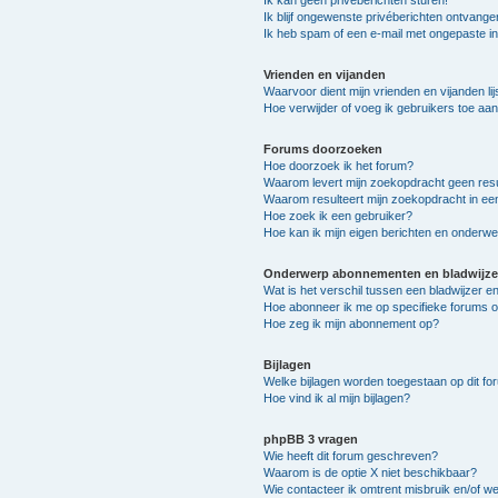
Ik kan geen privéberichten sturen!
Ik blijf ongewenste privéberichten ontvange
Ik heb spam of een e-mail met ongepaste i
Vrienden en vijanden
Waarvoor dient mijn vrienden en vijanden lij
Hoe verwijder of voeg ik gebruikers toe aan 
Forums doorzoeken
Hoe doorzoek ik het forum?
Waarom levert mijn zoekopdracht geen resu
Waarom resulteert mijn zoekopdracht in ee
Hoe zoek ik een gebruiker?
Hoe kan ik mijn eigen berichten en onderw
Onderwerp abonnementen en bladwijze
Wat is het verschil tussen een bladwijzer 
Hoe abonneer ik me op specifieke forums 
Hoe zeg ik mijn abonnement op?
Bijlagen
Welke bijlagen worden toegestaan op dit fo
Hoe vind ik al mijn bijlagen?
phpBB 3 vragen
Wie heeft dit forum geschreven?
Waarom is de optie X niet beschikbaar?
Wie contacteer ik omtrent misbruik en/of we