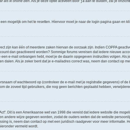
r als ik online ben
. Als je deze optie activeert door
ja
aan te duiden, zal je onzich
l een mogelijk om het te resetten. Hiervoor moet je naar de login pagina gaan en k
ct zijn kan één of meerdere zaken hiervan de oorzaak zijn. Indien COPPA geactiveerd
je account dan geactiveerd worden? Sommige forums vereisen dat iedere nieuwe accou
 je een e-mail ontvangen hebt, moet je de daarin opgegeven instructies volgen. Als
oen dalen. Als je zeker bent dat je e-mailadres correct was, neem dan contact op m
naam of wachtwoord op (controleer de e-mail met je registratie gegevens) of de b
ms om de zoveel tijd gebruikers, die nog geen berichten geplaatst hebben, verwijde
Act". Dit is een Amerikaanse wet van 1998 die vereist dat iedere website die moge
en andere wijze gegeven worden, zodat de ouders weten dat de website persoonlijke
passing is, neem dan contact op met een juridisch raadgever voor meer informatie.
 hieronder vermeld wordt.