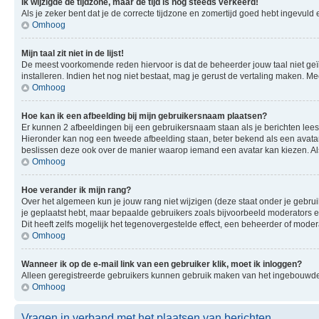
Ik wijzigde de tijdzone, maar de tijd is nog steeds verkeerd!
Als je zeker bent dat je de correcte tijdzone en zomertijd goed hebt ingevuld
Omhoog
Mijn taal zit niet in de lijst!
De meest voorkomende reden hiervoor is dat de beheerder jouw taal niet geïnsta
installeren. Indien het nog niet bestaat, mag je gerust de vertaling maken.
Omhoog
Hoe kan ik een afbeelding bij mijn gebruikersnaam plaatsen?
Er kunnen 2 afbeeldingen bij een gebruikersnaam staan als je berichten leest. 
Hieronder kan nog een tweede afbeelding staan, beter bekend als een avatar.
beslissen deze ook over de manier waarop iemand een avatar kan kiezen. Als
Omhoog
Hoe verander ik mijn rang?
Over het algemeen kun je jouw rang niet wijzigen (deze staat onder je gebruik
je geplaatst hebt, maar bepaalde gebruikers zoals bijvoorbeeld moderators
Dit heeft zelfs mogelijk het tegenovergestelde effect, een beheerder of mode
Omhoog
Wanneer ik op de e-mail link van een gebruiker klik, moet ik inloggen?
Alleen geregistreerde gebruikers kunnen gebruik maken van het ingebouwde e
Omhoog
Vragen in verband met het plaatsen van berichten