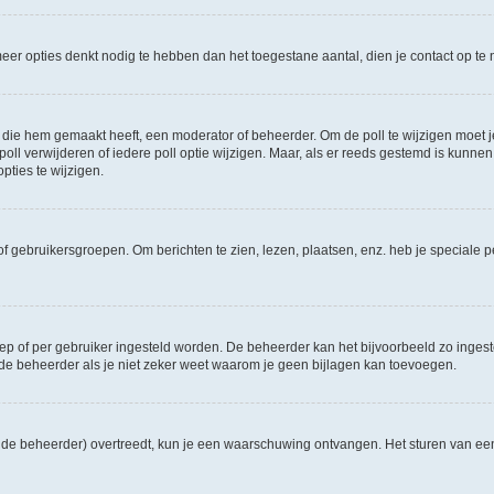
e meer opties denkt nodig te hebben dan het toegestane aantal, dien je contact op 
die hem gemaakt heeft, een moderator of beheerder. Om de poll te wijzigen moet je 
ll verwijderen of iedere poll optie wijzigen. Maar, als er reeds gestemd is kunnen
ties te wijzigen.
f gebruikersgroepen. Om berichten te zien, lezen, plaatsen, enz. heb je speciale 
oep of per gebruiker ingesteld worden. De beheerder kan het bijvoorbeeld zo inge
de beheerder als je niet zeker weet waarom je geen bijlagen kan toevoegen.
ns de beheerder) overtreedt, kun je een waarschuwing ontvangen. Het sturen van 