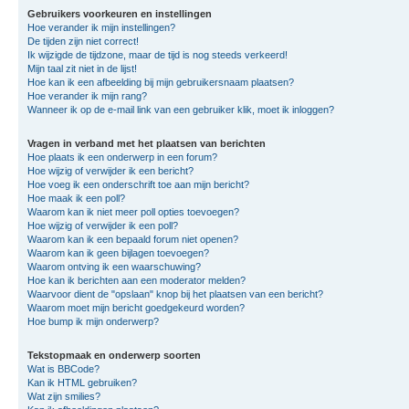
Gebruikers voorkeuren en instellingen
Hoe verander ik mijn instellingen?
De tijden zijn niet correct!
Ik wijzigde de tijdzone, maar de tijd is nog steeds verkeerd!
Mijn taal zit niet in de lijst!
Hoe kan ik een afbeelding bij mijn gebruikersnaam plaatsen?
Hoe verander ik mijn rang?
Wanneer ik op de e-mail link van een gebruiker klik, moet ik inloggen?
Vragen in verband met het plaatsen van berichten
Hoe plaats ik een onderwerp in een forum?
Hoe wijzig of verwijder ik een bericht?
Hoe voeg ik een onderschrift toe aan mijn bericht?
Hoe maak ik een poll?
Waarom kan ik niet meer poll opties toevoegen?
Hoe wijzig of verwijder ik een poll?
Waarom kan ik een bepaald forum niet openen?
Waarom kan ik geen bijlagen toevoegen?
Waarom ontving ik een waarschuwing?
Hoe kan ik berichten aan een moderator melden?
Waarvoor dient de "opslaan" knop bij het plaatsen van een bericht?
Waarom moet mijn bericht goedgekeurd worden?
Hoe bump ik mijn onderwerp?
Tekstopmaak en onderwerp soorten
Wat is BBCode?
Kan ik HTML gebruiken?
Wat zijn smilies?