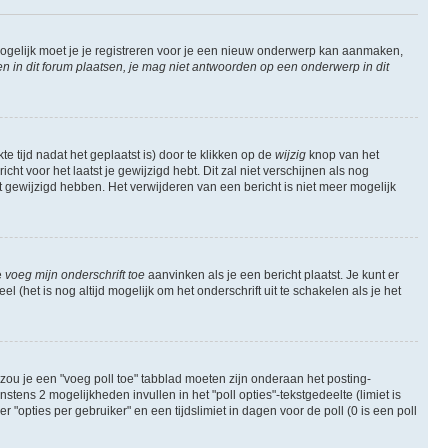
ogelijk moet je je registreren voor je een nieuw onderwerp kan aanmaken,
in dit forum plaatsen, je mag niet antwoorden op een onderwerp in dit
e tijd nadat het geplaatst is) door te klikken op de
wijzig
knop van het
ht voor het laatst je gewijzigd hebt. Dit zal niet verschijnen als nog
gewijzigd hebben. Het verwijderen van een bericht is niet meer mogelijk
e
voeg mijn onderschrift toe
aanvinken als je een bericht plaatst. Je kunt er
 (het is nog altijd mogelijk om het onderschrift uit te schakelen als je het
zou je een "voeg poll toe" tabblad moeten zijn onderaan het posting-
instens 2 mogelijkheden invullen in het "poll opties"-tekstgedeelte (limiet is
opties per gebruiker" en een tijdslimiet in dagen voor de poll (0 is een poll