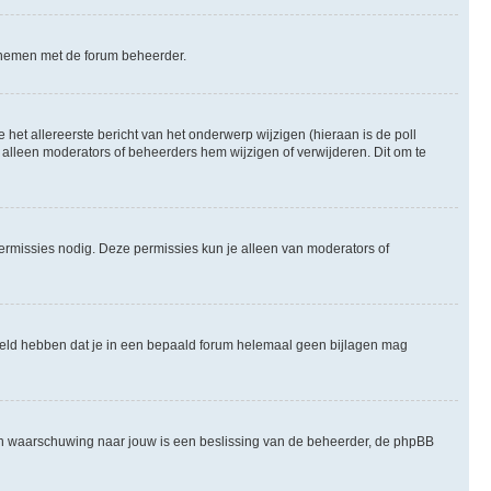
te nemen met de forum beheerder.
het allereerste bericht van het onderwerp wijzigen (hieraan is de poll
 alleen moderators of beheerders hem wijzigen of verwijderen. Dit om te
permissies nodig. Deze permissies kun je alleen van moderators of
steld hebben dat je in een bepaald forum helemaal geen bijlagen mag
een waarschuwing naar jouw is een beslissing van de beheerder, de phpBB