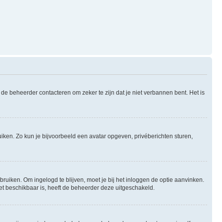
de beheerder contacteren om zeker te zijn dat je niet verbannen bent. Het is
uiken. Zo kun je bijvoorbeeld een avatar opgeven, privéberichten sturen,
bruiken. Om ingelogd te blijven, moet je bij het inloggen de optie aanvinken.
niet beschikbaar is, heeft de beheerder deze uitgeschakeld.