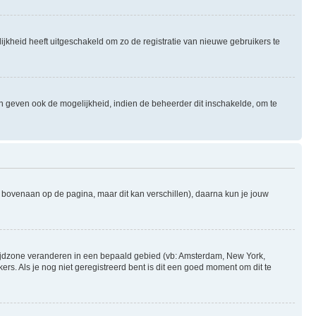
ijkheid heeft uitgeschakeld om zo de registratie van nieuwe gebruikers te
n geven ook de mogelijkheid, indien de beheerder dit inschakelde, om te
l bovenaan op de pagina, maar dit kan verschillen), daarna kun je jouw
je tijdzone veranderen in een bepaald gebied (vb: Amsterdam, New York,
s. Als je nog niet geregistreerd bent is dit een goed moment om dit te