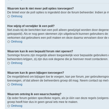
Waarom kan ik niet meer poll opties toevoegen?
De limiet voor de poll opties is ingesteld door de forum beheerder. Indien j
Omhoog
Hoe wijzig of verwijder ik een poll?
Net zoals bij de berichten kan een poll alleen gewijzigd worden door degene 
gekoppeld). Als er nog geen stemmen zijn uitgebracht kunnen gebruikers de po
verkomen dat gebruikers een poll maken en deze daarna vervalsen door de op
Omhoog
Waarom kan ik een bepaald forum niet openen?
Sommige forums zijn mogelijk alleen toegankelijk voor bepaalde gebruikers o
beheerders krijgen, zij zijn dus ook degene die je hierover moet contacteren.
Omhoog
Waarom kan ik geen bijlagen toevoegen?
De mogelijkheid om bijlagen toe te voegen, kan per forum, per gebruikersgr
toevoegen, of dat alleen de beheerders groep dit mag. Neem contact op met 
Omhoog
Waarom ontving ik een waarschuwing?
Op ieder forum gelden specifieke regels, als je één van deze regels (volge
groep heeft hier dus in geen geval iets mee te maken.
Omhoog