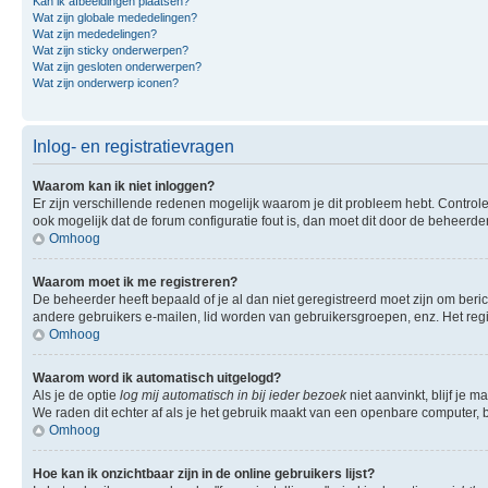
Kan ik afbeeldingen plaatsen?
Wat zijn globale mededelingen?
Wat zijn mededelingen?
Wat zijn sticky onderwerpen?
Wat zijn gesloten onderwerpen?
Wat zijn onderwerp iconen?
Inlog- en registratievragen
Waarom kan ik niet inloggen?
Er zijn verschillende redenen mogelijk waarom je dit probleem hebt. Controle
ook mogelijk dat de forum configuratie fout is, dan moet dit door de beheerd
Omhoog
Waarom moet ik me registreren?
De beheerder heeft bepaald of je al dan niet geregistreerd moet zijn om beric
andere gebruikers e-mailen, lid worden van gebruikersgroepen, enz. Het reg
Omhoog
Waarom word ik automatisch uitgelogd?
Als je de optie
log mij automatisch in bij ieder bezoek
niet aanvinkt, blijf je 
We raden dit echter af als je het gebruik maakt van een openbare computer, bi
Omhoog
Hoe kan ik onzichtbaar zijn in de online gebruikers lijst?