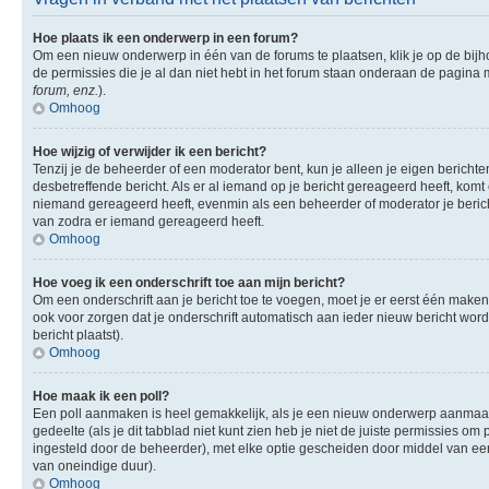
Hoe plaats ik een onderwerp in een forum?
Om een nieuw onderwerp in één van de forums te plaatsen, klik je op de bi
de permissies die je al dan niet hebt in het forum staan onderaan de pagina
forum, enz.
).
Omhoog
Hoe wijzig of verwijder ik een bericht?
Tenzij je de beheerder of een moderator bent, kun je alleen je eigen berichte
desbetreffende bericht. Als er al iemand op je bericht gereageerd heeft, komt e
niemand gereageerd heeft, evenmin als een beheerder of moderator je berich
van zodra er iemand gereageerd heeft.
Omhoog
Hoe voeg ik een onderschrift toe aan mijn bericht?
Om een onderschrift aan je bericht toe te voegen, moet je er eerst één maken.
ook voor zorgen dat je onderschrift automatisch aan ieder nieuw bericht wordt 
bericht plaatst).
Omhoog
Hoe maak ik een poll?
Een poll aanmaken is heel gemakkelijk, als je een nieuw onderwerp aanmaakt (
gedeelte (als je dit tabblad niet kunt zien heb je niet de juiste permissies om 
ingesteld door de beheerder), met elke optie gescheiden door middel van een 
van oneindige duur).
Omhoog