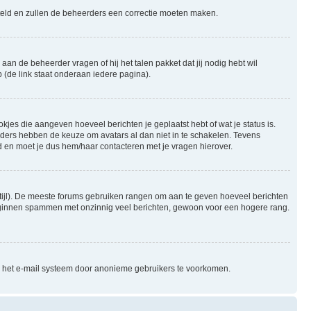
gesteld en zullen de beheerders een correctie moeten maken.
aan de beheerder vragen of hij het talen pakket dat jij nodig hebt wil
 (de link staat onderaan iedere pagina).
okjes die aangeven hoeveel berichten je geplaatst hebt of wat je status is.
rders hebben de keuze om avatars al dan niet in te schakelen. Tevens
 en moet je dus hem/haar contacteren met je vragen hierover.
e stijl). De meeste forums gebruiken rangen om aan te geven hoeveel berichten
beginnen spammen met onzinnig veel berichten, gewoon voor een hogere rang.
an het e-mail systeem door anonieme gebruikers te voorkomen.