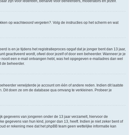
tbaar zijn voor iedereen, behalve voor beheerders, moderators en jezelf.
likken op
wachtwoord vergeten?
. Volg de instructies op het scherm en wat
 is en je tijdens het registratieproces opgaf dat je jonger bent dan 13 jaar,
nt geactiveerd wordt, ofwel door jezelf of door een beheerder. Wanneer je je
 je nooit een e-mail ontvangen hebt, was het opgegeven e-mailadres dan wel
et de beheerder.
eheerder verwijderde je account om één of andere reden. Indien dit laatste
ren. Dit doen ze om de database qua omvang te verkleinen. Probeer je
lijk gegevens van jongeren onder de 13 jaar verzamelt, hiervoor de
 gegevens van hun kind, jonger dan 13, heeft. Indien je niet zeker bent of
 Houd er rekening mee dat het phpBB team geen wettelijke informatie kan