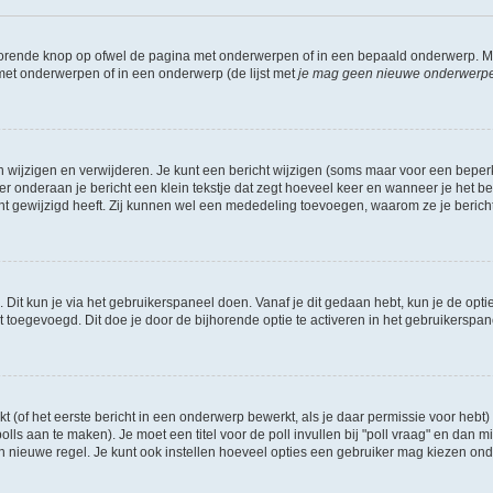
jhorende knop op ofwel de pagina met onderwerpen of in een bepaald onderwerp. M
 met onderwerpen of in een onderwerp (de lijst met
je mag geen nieuwe onderwerpen 
n wijzigen en verwijderen. Je kunt een bericht wijzigen (soms maar voor een beperkt
r onderaan je bericht een klein tekstje dat zegt hoeveel keer en wanneer je het beric
t gewijzigd heeft. Zij kunnen wel een mededeling toevoegen, waarom ze je bericht 
 Dit kun je via het gebruikerspaneel doen. Vanaf je dit gedaan hebt, kun je de opti
toegevoegd. Dit doe je door de bijhorende optie te activeren in het gebruikerspaneel
of het eerste bericht in een onderwerp bewerkt, als je daar permissie voor hebt) 
polls aan te maken). Je moet een titel voor de poll invullen bij "poll vraag" en dan m
nieuwe regel. Je kunt ook instellen hoeveel opties een gebruiker mag kiezen onder "