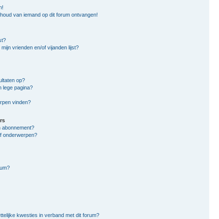
n!
nhoud van iemand op dit forum ontvangen!
st?
mijn vrienden en/of vijanden lijst?
ltaten op?
n lege pagina?
erpen vinden?
rs
en abonnement?
of onderwerpen?
rum?
ttelijke kwesties in verband met dit forum?