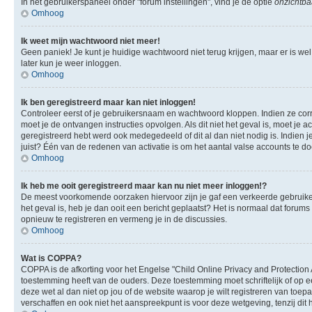
In het gebruikerspaneel onder "forum instellingen", vind je de optie
onzichtbaa
Omhoog
Ik weet mijn wachtwoord niet meer!
Geen paniek! Je kunt je huidige wachtwoord niet terug krijgen, maar er is we
later kun je weer inloggen.
Omhoog
Ik ben geregistreerd maar kan niet inloggen!
Controleer eerst of je gebruikersnaam en wachtwoord kloppen. Indien ze corre
moet je de ontvangen instructies opvolgen. Als dit niet het geval is, moet 
geregistreerd hebt werd ook medegedeeld of dit al dan niet nodig is. Indien
juist? Één van de redenen van activatie is om het aantal valse accounts te d
Omhoog
Ik heb me ooit geregistreerd maar kan nu niet meer inloggen!?
De meest voorkomende oorzaken hiervoor zijn je gaf een verkeerde gebruikers
het geval is, heb je dan ooit een bericht geplaatst? Het is normaal dat foru
opnieuw te registreren en vermeng je in de discussies.
Omhoog
Wat is COPPA?
COPPA is de afkorting voor het Engelse "Child Online Privacy and Protection 
toestemming heeft van de ouders. Deze toestemming moet schriftelijk of op e
deze wet al dan niet op jou of de website waarop je wilt registreren van toe
verschaffen en ook niet het aanspreekpunt is voor deze wetgeving, tenzij dit