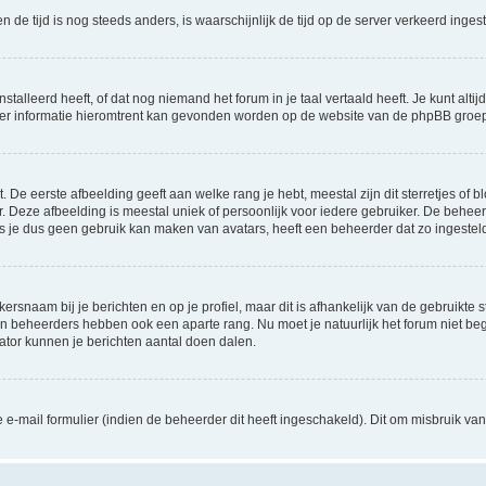
 en de tijd is nog steeds anders, is waarschijnlijk de tijd op de server verkeerd in
lleerd heeft, of dat nog niemand het forum in je taal vertaald heeft. Je kunt altijd 
 Meer informatie hieromtrent kan gevonden worden op de website van de phpBB groep
De eerste afbeelding geeft aan welke rang je hebt, meestal zijn dit sterretjes of bl
 Deze afbeelding is meestal uniek of persoonlijk voor iedere gebruiker. De behee
 je dus geen gebruik kan maken van avatars, heeft een beheerder dat zo ingesteld
ersnaam bij je berichten en op je profiel, maar dit is afhankelijk van de gebruikt
 en beheerders hebben ook een aparte rang. Nu moet je natuurlijk het forum niet 
rator kunnen je berichten aantal doen dalen.
-mail formulier (indien de beheerder dit heeft ingeschakeld). Dit om misbruik v