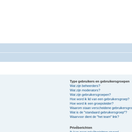
mgeving Conflictbemiddeling.nl
eeromgeving Conflictbemiddeling.nl
Type gebruikers en gebruikersgroepen
Wat zijn beheerders?
Wat zijn moderators?
Wat zijn gebruikersgroepen?
Hoe word ik lid van een gebruikersgroep?
Hoe word ik een groepsleider?
Waarom staan verscheidene gebruikersgroe
Wat is de "standaard gebruikersgroep"?
Waarvoor dient de "het team" link?
Privéberichten